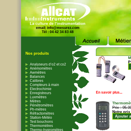
La culture de l'instrumentation
email:
info@mesurez.com
Tél : 04 42 34 83 48
Nos produits
M
P
Analyseurs d’o2 et co2
Anémomètres
Awmètres
Balances
Calibres
Compteurs à main
Electrochimie
En savoir plus...
Enregistreurs
Luxmètres
Mètres
Thermomètr
Pénétromètres
Prix :
95.0
Ph-mètres
Notre prix
Réfractomètres
Ajouter 
Station-Météo
Test bouchons
Thermomètres
Thermo-hygromètres