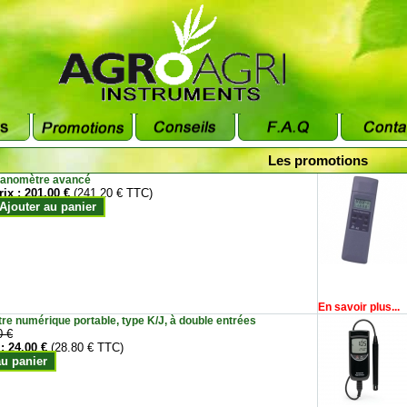
Les promotions
anomètre avancé
rix :
201.00 €
(241.20 € TTC)
Ajouter au panier
En savoir plus...
e numérique portable, type K/J, à double entrées
0 €
 :
24.00 €
(28.80 € TTC)
au panier