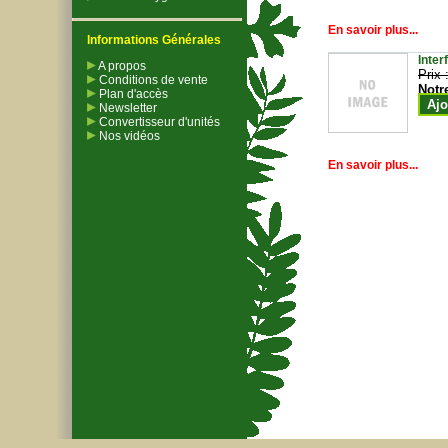
En savoir plus...
Informations Générales
Inter
A propos
Prix 
Conditions de vente
Notr
Plan d'accès
Ajo
Newsletter
Convertisseur d'unités
Nos vidéos
En savoir plus...