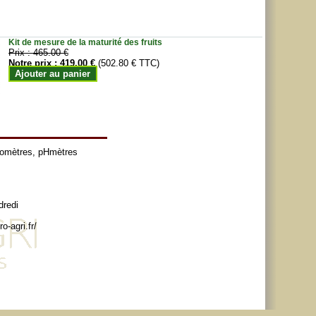
Kit de mesure de la maturité des fruits
Prix :
465.00 €
Notre prix :
419.00 €
(502.80 € TTC)
Ajouter au panier
tomètres
,
pHmètres
dredi
o-agri.fr/