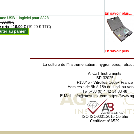
En savoir plus...
face USB + logiciel pour 8828
:
33.00 €
e prix :
16.00 €
(19.20 € TTC)
uter au panier
En savoir plus...
La culture de l''instrumentation :
hygromètres
,
réfrac
AllCaT Instruments
BP 32025
F13845 - Vitrolles Cedex France
Horaires : de 9h à 18h du lundi au ven
Tél :+33 (0) 4 42 34 83 48
E-Mail :
info@mesurez.com
https://www.agr
ISO ISO9001:2015 Certifié
Certificat n°A529