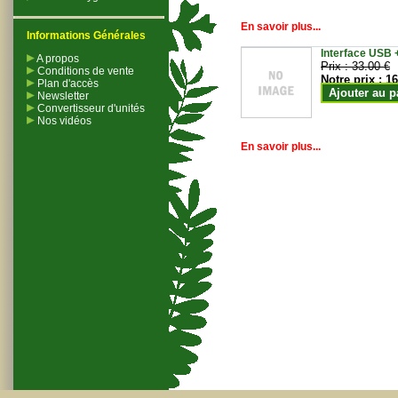
En savoir plus...
Informations Générales
Interface USB +
A propos
Prix :
33.00 €
Conditions de vente
Notre prix :
16
Plan d'accès
Ajouter au p
Newsletter
Convertisseur d'unités
Nos vidéos
En savoir plus...