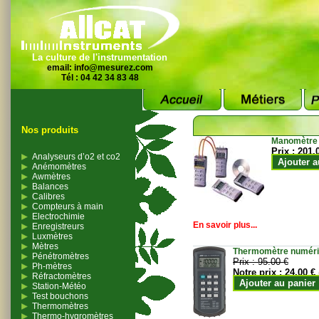
La culture de l'instrumentation
email:
info@mesurez.com
Tél : 04 42 34 83 48
Nos produits
Manomètre
Prix :
201.
Analyseurs d’o2 et co2
Ajouter a
Anémomètres
Awmètres
Balances
Calibres
Compteurs à main
Electrochimie
En savoir plus...
Enregistreurs
Luxmètres
Mètres
Thermomètre numériqu
Pénétromètres
Prix :
95.00 €
Ph-mètres
Notre prix :
24.00 €
Réfractomètres
Ajouter au panier
Station-Météo
Test bouchons
Thermomètres
Thermo-hygromètres