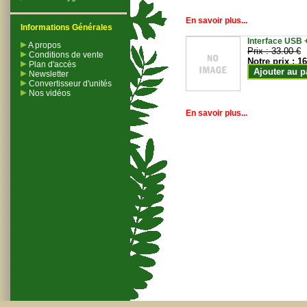
En savoir plus...
Informations Générales
Interface USB +
A propos
Prix :
33.00 €
Conditions de vente
Notre prix :
16
Plan d'accès
Ajouter au p
Newsletter
Convertisseur d'unités
Nos vidéos
En savoir plus...