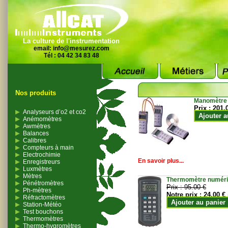
La culture de l'instrumentation
email:
info@mesurez.com
Tél : 04 42 34 83 48
Nos produits
Manomètre
Prix :
201.
Analyseurs d’o2 et co2
Ajouter a
Anémomètres
Awmètres
Balances
Calibres
Compteurs à main
Electrochimie
En savoir plus...
Enregistreurs
Luxmètres
Mètres
Thermomètre numériqu
Pénétromètres
Prix :
95.00 €
Ph-mètres
Notre prix :
24.00 €
Réfractomètres
Ajouter au panier
Station-Météo
Test bouchons
Thermomètres
Thermo-hygromètres