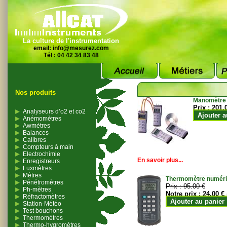
La culture de l'instrumentation
email:
info@mesurez.com
Tél : 04 42 34 83 48
Nos produits
Manomètre
Prix :
201.
Analyseurs d’o2 et co2
Ajouter a
Anémomètres
Awmètres
Balances
Calibres
Compteurs à main
Electrochimie
En savoir plus...
Enregistreurs
Luxmètres
Mètres
Thermomètre numériqu
Pénétromètres
Prix :
95.00 €
Ph-mètres
Notre prix :
24.00 €
Réfractomètres
Ajouter au panier
Station-Météo
Test bouchons
Thermomètres
Thermo-hygromètres