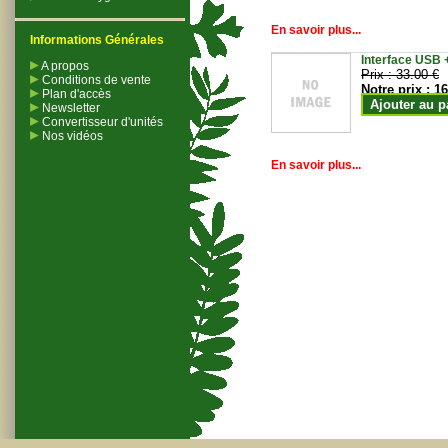
En savoir plus...
Informations Générales
Interface USB +
A propos
Prix :
33.00 €
Conditions de vente
Notre prix :
16
Plan d'accès
Ajouter au p
Newsletter
Convertisseur d'unités
Nos vidéos
En savoir plus...