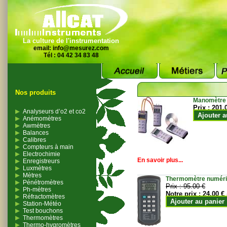
La culture de l'instrumentation
email:
info@mesurez.com
Tél : 04 42 34 83 48
Nos produits
Manomètre
Prix :
201.
Analyseurs d’o2 et co2
Ajouter a
Anémomètres
Awmètres
Balances
Calibres
Compteurs à main
Electrochimie
En savoir plus...
Enregistreurs
Luxmètres
Mètres
Thermomètre numériqu
Pénétromètres
Prix :
95.00 €
Ph-mètres
Notre prix :
24.00 €
Réfractomètres
Ajouter au panier
Station-Météo
Test bouchons
Thermomètres
Thermo-hygromètres