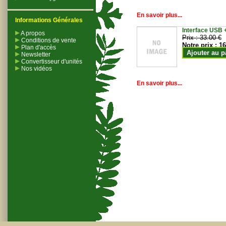
En savoir plus...
Informations Générales
Interface USB +
A propos
Prix :
33.00 €
Conditions de vente
Notre prix :
16
Plan d'accès
Ajouter au p
Newsletter
Convertisseur d'unités
Nos vidéos
En savoir plus...