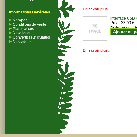
En savoir plus...
Informations Générales
Interface USB +
A propos
Prix :
33.00 €
Conditions de vente
Notre prix :
16
Plan d'accès
Ajouter au p
Newsletter
Convertisseur d'unités
Nos vidéos
En savoir plus...