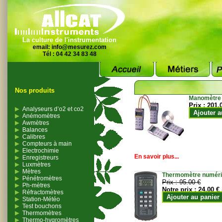
La culture de l'instrumentation
email:
info@mesurez.com
Tél : 04 42 34 83 48
Nos produits
Manomètre
Prix :
201.
Analyseurs d’o2 et co2
Ajouter a
Anémomètres
Awmètres
Balances
Calibres
Compteurs à main
Electrochimie
En savoir plus...
Enregistreurs
Luxmètres
Mètres
Thermomètre numériqu
Pénétromètres
Prix :
95.00 €
Ph-mètres
Notre prix :
24.00 €
Réfractomètres
Ajouter au panier
Station-Météo
Test bouchons
Thermomètres
Thermo-hygromètres