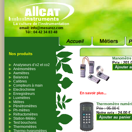
La culture de l'instrumentation
email:
info@mesurez.com
Tél : 04 42 34 83 48
Nos produits
Manomètre
Prix :
201.
Analyseurs d’o2 et co2
Ajouter a
Anémomètres
Awmètres
Balances
Calibres
Compteurs à main
Electrochimie
En savoir plus...
Enregistreurs
Luxmètres
Mètres
Thermomètre numériqu
Pénétromètres
Prix :
95.00 €
Ph-mètres
Notre prix :
24.00 €
Réfractomètres
Ajouter au panier
Station-Météo
Test bouchons
Thermomètres
Thermo-hygromètres