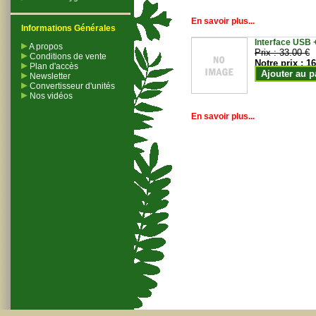
En savoir plus...
Informations Générales
Interface USB +
A propos
Prix :
33.00 €
Conditions de vente
Notre prix :
16
Plan d'accès
Ajouter au p
Newsletter
Convertisseur d'unités
Nos vidéos
En savoir plus...