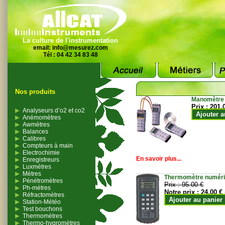
La culture de l'instrumentation
email:
info@mesurez.com
Tél : 04 42 34 83 48
Nos produits
Manomètre
Prix :
201.
Analyseurs d’o2 et co2
Ajouter a
Anémomètres
Awmètres
Balances
Calibres
Compteurs à main
Electrochimie
En savoir plus...
Enregistreurs
Luxmètres
Mètres
Thermomètre numériqu
Pénétromètres
Prix :
95.00 €
Ph-mètres
Notre prix :
24.00 €
Réfractomètres
Ajouter au panier
Station-Météo
Test bouchons
Thermomètres
Thermo-hygromètres