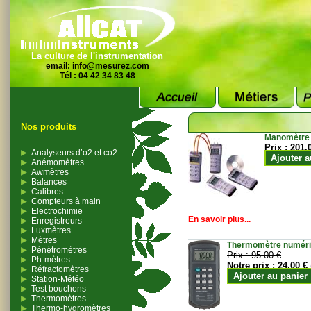
La culture de l'instrumentation
email:
info@mesurez.com
Tél : 04 42 34 83 48
Nos produits
Manomètre
Prix :
201.
Analyseurs d’o2 et co2
Ajouter a
Anémomètres
Awmètres
Balances
Calibres
Compteurs à main
Electrochimie
En savoir plus...
Enregistreurs
Luxmètres
Mètres
Thermomètre numériqu
Pénétromètres
Prix :
95.00 €
Ph-mètres
Notre prix :
24.00 €
Réfractomètres
Ajouter au panier
Station-Météo
Test bouchons
Thermomètres
Thermo-hygromètres