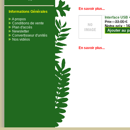
En savoir plus...
Informations Générales
Interface USB +
A propos
Prix :
33.00 €
Conditions de vente
Notre prix :
16
Plan d'accès
Ajouter au p
Newsletter
Convertisseur d'unités
Nos vidéos
En savoir plus...