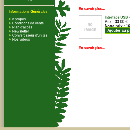
En savoir plus...
Informations Générales
Interface USB +
A propos
Prix :
33.00 €
Conditions de vente
Notre prix :
16
Plan d'accès
Ajouter au p
Newsletter
Convertisseur d'unités
Nos vidéos
En savoir plus...