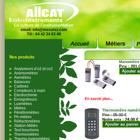
La culture de l'instrumentation
email:
info@mesurez.com
Tél : 04 42 34 83 48
Nos produits
Manomètre
Prix :
201.
Analyseurs d’o2 et co2
Ajouter a
Anémomètres
Awmètres
Balances
Calibres
Compteurs à main
Electrochimie
En savoir plus...
Enregistreurs
Luxmètres
Mètres
Thermomètre numériqu
Pénétromètres
Prix :
95.00 €
Ph-mètres
Notre prix :
24.00 €
Réfractomètres
Ajouter au panier
Station-Météo
Test bouchons
Thermomètres
Thermo-hygromètres