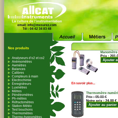
La culture de l'instrumentation
email:
info@mesurez.com
Tél : 04 42 34 83 48
Nos produits
Manomètre
Prix :
201.
Analyseurs d’o2 et co2
Ajouter a
Anémomètres
Awmètres
Balances
Calibres
Compteurs à main
Electrochimie
En savoir plus...
Enregistreurs
Luxmètres
Mètres
Thermomètre numériqu
Pénétromètres
Prix :
95.00 €
Ph-mètres
Notre prix :
24.00 €
Réfractomètres
Ajouter au panier
Station-Météo
Test bouchons
Thermomètres
Thermo-hygromètres