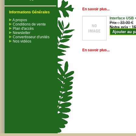
En savoir plus...
Informations Générales
Interface USB +
A propos
Prix :
33.00 €
Conditions de vente
Notre prix :
16
Plan d'accès
Ajouter au p
Newsletter
Convertisseur d'unités
Nos vidéos
En savoir plus...