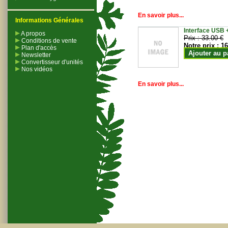
En savoir plus...
Informations Générales
Interface USB +
A propos
Prix :
33.00 €
Conditions de vente
Notre prix :
16
Plan d'accès
Ajouter au p
Newsletter
Convertisseur d'unités
Nos vidéos
En savoir plus...