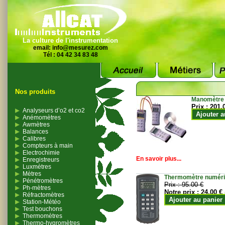
La culture de l'instrumentation
email:
info@mesurez.com
Tél : 04 42 34 83 48
Nos produits
Manomètre
Prix :
201.
Analyseurs d’o2 et co2
Ajouter a
Anémomètres
Awmètres
Balances
Calibres
Compteurs à main
Electrochimie
En savoir plus...
Enregistreurs
Luxmètres
Mètres
Thermomètre numériqu
Pénétromètres
Prix :
95.00 €
Ph-mètres
Notre prix :
24.00 €
Réfractomètres
Ajouter au panier
Station-Météo
Test bouchons
Thermomètres
Thermo-hygromètres