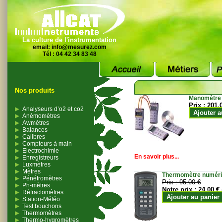
La culture de l'instrumentation
email:
info@mesurez.com
Tél : 04 42 34 83 48
Nos produits
Manomètre
Prix :
201.
Analyseurs d’o2 et co2
Ajouter a
Anémomètres
Awmètres
Balances
Calibres
Compteurs à main
Electrochimie
En savoir plus...
Enregistreurs
Luxmètres
Mètres
Thermomètre numériqu
Pénétromètres
Prix :
95.00 €
Ph-mètres
Notre prix :
24.00 €
Réfractomètres
Ajouter au panier
Station-Météo
Test bouchons
Thermomètres
Thermo-hygromètres