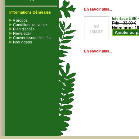
En savoir plus...
Informations Générales
Interface USB +
A propos
Prix :
33.00 €
Conditions de vente
Notre prix :
16
Plan d'accès
Ajouter au p
Newsletter
Convertisseur d'unités
Nos vidéos
En savoir plus...