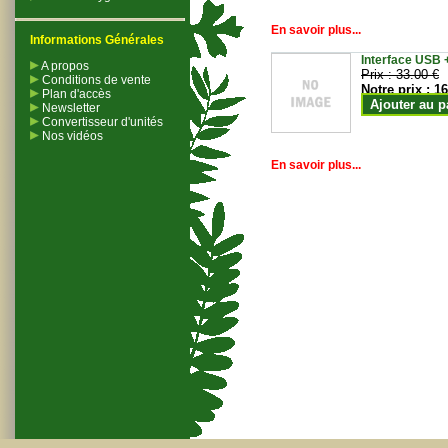
En savoir plus...
Informations Générales
Interface USB +
A propos
Prix :
33.00 €
Conditions de vente
Notre prix :
16
Plan d'accès
Ajouter au p
Newsletter
Convertisseur d'unités
Nos vidéos
En savoir plus...