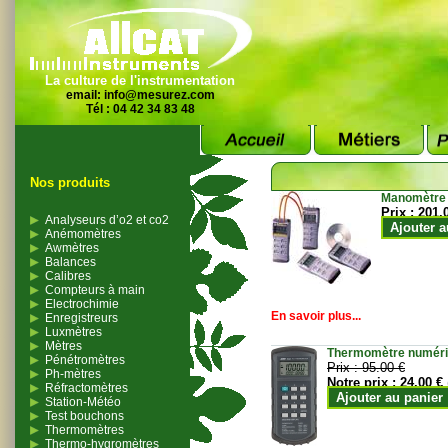
La culture de l'instrumentation
email:
info@mesurez.com
Tél : 04 42 34 83 48
Nos produits
Manomètre
Prix :
201.
Analyseurs d’o2 et co2
Ajouter a
Anémomètres
Awmètres
Balances
Calibres
Compteurs à main
Electrochimie
En savoir plus...
Enregistreurs
Luxmètres
Mètres
Thermomètre numériqu
Pénétromètres
Prix :
95.00 €
Ph-mètres
Notre prix :
24.00 €
Réfractomètres
Ajouter au panier
Station-Météo
Test bouchons
Thermomètres
Thermo-hygromètres