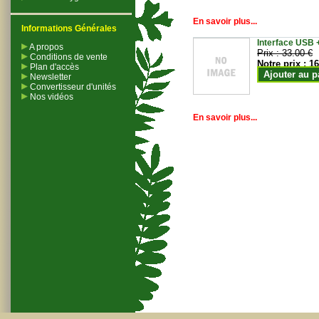
En savoir plus...
Informations Générales
Interface USB +
A propos
Prix :
33.00 €
Conditions de vente
Notre prix :
16
Plan d'accès
Ajouter au p
Newsletter
Convertisseur d'unités
Nos vidéos
En savoir plus...