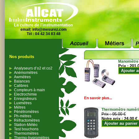
La culture de l'instrumentation
email:
info@mesurez.com
Tél : 04 42 34 83 48
Nos produits
Manomètre
Prix :
201.
Analyseurs d’o2 et co2
Ajouter a
Anémomètres
Awmètres
Balances
Calibres
Compteurs à main
Electrochimie
En savoir plus...
Enregistreurs
Luxmètres
Mètres
Thermomètre numériqu
Pénétromètres
Prix :
95.00 €
Ph-mètres
Notre prix :
24.00 €
Réfractomètres
Ajouter au panier
Station-Météo
Test bouchons
Thermomètres
Thermo-hygromètres