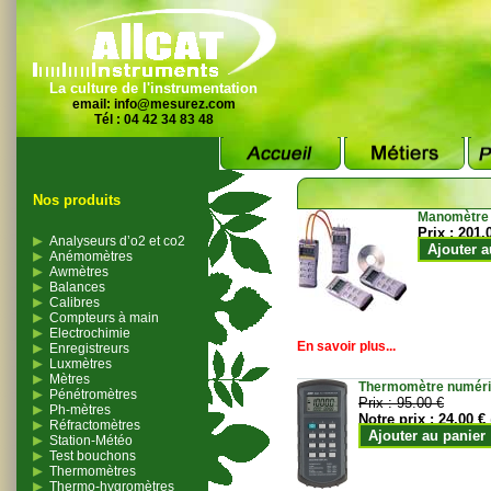
La culture de l'instrumentation
email:
info@mesurez.com
Tél : 04 42 34 83 48
Nos produits
Manomètre
Prix :
201.
Analyseurs d’o2 et co2
Ajouter a
Anémomètres
Awmètres
Balances
Calibres
Compteurs à main
Electrochimie
En savoir plus...
Enregistreurs
Luxmètres
Mètres
Thermomètre numériqu
Pénétromètres
Prix :
95.00 €
Ph-mètres
Notre prix :
24.00 €
Réfractomètres
Ajouter au panier
Station-Météo
Test bouchons
Thermomètres
Thermo-hygromètres