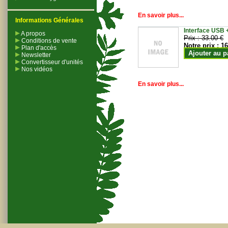
En savoir plus...
Informations Générales
Interface USB +
A propos
Prix :
33.00 €
Conditions de vente
Notre prix :
16
Plan d'accès
Ajouter au p
Newsletter
Convertisseur d'unités
Nos vidéos
En savoir plus...