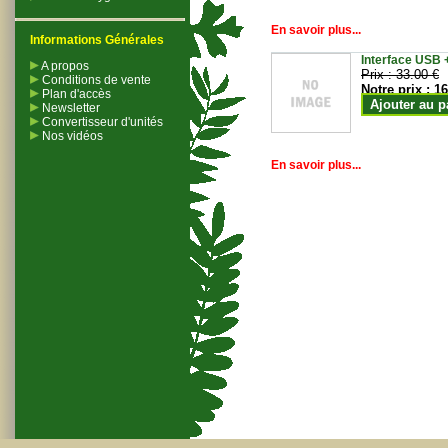
En savoir plus...
Informations Générales
Interface USB +
A propos
Prix :
33.00 €
Conditions de vente
Notre prix :
16
Plan d'accès
Ajouter au p
Newsletter
Convertisseur d'unités
Nos vidéos
En savoir plus...