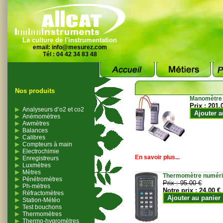
La culture de l'instrumentation
email:
info@mesurez.com
Tél : 04 42 34 83 48
Nos produits
Manomètre
Prix :
201.
Analyseurs d’o2 et co2
Ajouter a
Anémomètres
Awmètres
Balances
Calibres
Compteurs à main
Electrochimie
En savoir plus...
Enregistreurs
Luxmètres
Mètres
Thermomètre numériqu
Pénétromètres
Prix :
95.00 €
Ph-mètres
Notre prix :
24.00 €
Réfractomètres
Ajouter au panier
Station-Météo
Test bouchons
Thermomètres
Thermo-hygromètres