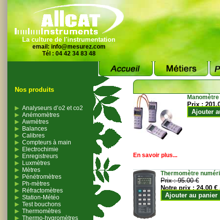
La culture de l'instrumentation
email:
info@mesurez.com
Tél : 04 42 34 83 48
Nos produits
Manomètre
Prix :
201.
Analyseurs d’o2 et co2
Ajouter a
Anémomètres
Awmètres
Balances
Calibres
Compteurs à main
Electrochimie
En savoir plus...
Enregistreurs
Luxmètres
Mètres
Thermomètre numériqu
Pénétromètres
Prix :
95.00 €
Ph-mètres
Notre prix :
24.00 €
Réfractomètres
Ajouter au panier
Station-Météo
Test bouchons
Thermomètres
Thermo-hygromètres