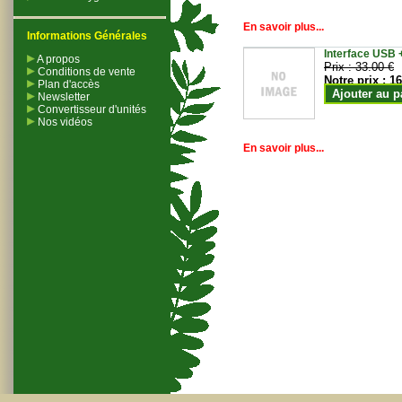
En savoir plus...
Informations Générales
Interface USB +
A propos
Prix :
33.00 €
Conditions de vente
Notre prix :
16
Plan d'accès
Ajouter au p
Newsletter
Convertisseur d'unités
Nos vidéos
En savoir plus...