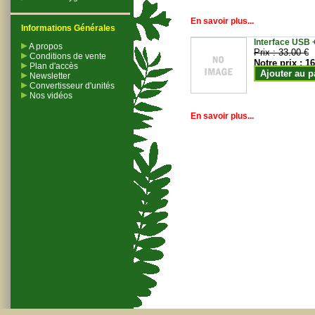
En savoir plus...
Informations Générales
Interface USB +
A propos
Prix :
33.00 €
Conditions de vente
Notre prix :
16
Plan d'accès
Ajouter au p
Newsletter
Convertisseur d'unités
Nos vidéos
En savoir plus...