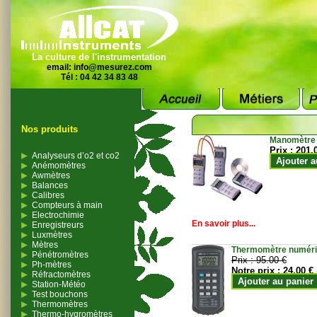
La culture de l'instrumentation
email:
info@mesurez.com
Tél : 04 42 34 83 48
Nos produits
Manomètre
Prix :
201.
Analyseurs d’o2 et co2
Ajouter a
Anémomètres
Awmètres
Balances
Calibres
Compteurs à main
Electrochimie
En savoir plus...
Enregistreurs
Luxmètres
Mètres
Thermomètre numériqu
Pénétromètres
Prix :
95.00 €
Ph-mètres
Notre prix :
24.00 €
Réfractomètres
Ajouter au panier
Station-Météo
Test bouchons
Thermomètres
Thermo-hygromètres