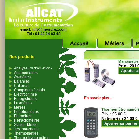
La culture de l'instrumentation
email:
info@mesurez.com
Tél : 04 42 34 83 48
Nos produits
Manomètre
Prix :
201.
Analyseurs d’o2 et co2
Ajouter a
Anémomètres
Awmètres
Balances
Calibres
Compteurs à main
Electrochimie
En savoir plus...
Enregistreurs
Luxmètres
Mètres
Thermomètre numériqu
Pénétromètres
Prix :
95.00 €
Ph-mètres
Notre prix :
24.00 €
Réfractomètres
Ajouter au panier
Station-Météo
Test bouchons
Thermomètres
Thermo-hygromètres