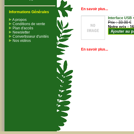
En savoir plus...
Informations Générales
Interface USB +
A propos
Prix :
33.00 €
Conditions de vente
Notre prix :
16
Plan d'accès
Ajouter au p
Newsletter
Convertisseur d'unités
Nos vidéos
En savoir plus...