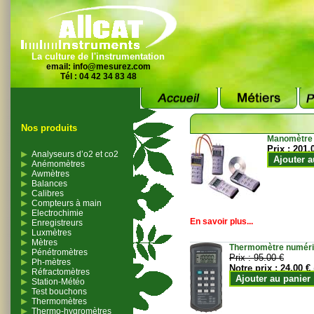
La culture de l'instrumentation
email:
info@mesurez.com
Tél : 04 42 34 83 48
Nos produits
Manomètre
Prix :
201.
Analyseurs d’o2 et co2
Ajouter a
Anémomètres
Awmètres
Balances
Calibres
Compteurs à main
Electrochimie
En savoir plus...
Enregistreurs
Luxmètres
Mètres
Thermomètre numériqu
Pénétromètres
Prix :
95.00 €
Ph-mètres
Notre prix :
24.00 €
Réfractomètres
Ajouter au panier
Station-Météo
Test bouchons
Thermomètres
Thermo-hygromètres