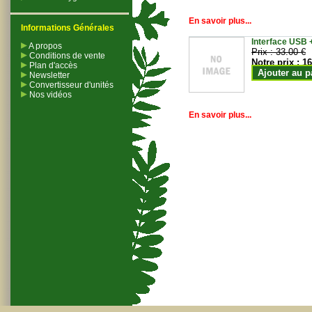
En savoir plus...
Informations Générales
Interface USB +
A propos
Prix :
33.00 €
Conditions de vente
Notre prix :
16
Plan d'accès
Ajouter au p
Newsletter
Convertisseur d'unités
Nos vidéos
En savoir plus...