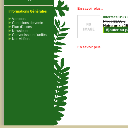
En savoir plus...
Informations Générales
Interface USB +
A propos
Prix :
33.00 €
Conditions de vente
Notre prix :
16
Plan d'accès
Ajouter au p
Newsletter
Convertisseur d'unités
Nos vidéos
En savoir plus...