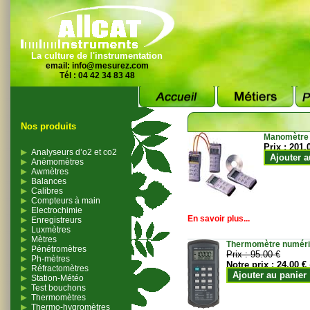
La culture de l'instrumentation
email:
info@mesurez.com
Tél : 04 42 34 83 48
Nos produits
Manomètre
Prix :
201.
Analyseurs d’o2 et co2
Ajouter a
Anémomètres
Awmètres
Balances
Calibres
Compteurs à main
Electrochimie
En savoir plus...
Enregistreurs
Luxmètres
Mètres
Thermomètre numériqu
Pénétromètres
Prix :
95.00 €
Ph-mètres
Notre prix :
24.00 €
Réfractomètres
Ajouter au panier
Station-Météo
Test bouchons
Thermomètres
Thermo-hygromètres