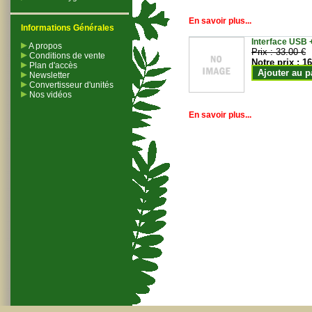
En savoir plus...
Informations Générales
Interface USB +
A propos
Prix :
33.00 €
Conditions de vente
Notre prix :
16
Plan d'accès
Ajouter au p
Newsletter
Convertisseur d'unités
Nos vidéos
En savoir plus...