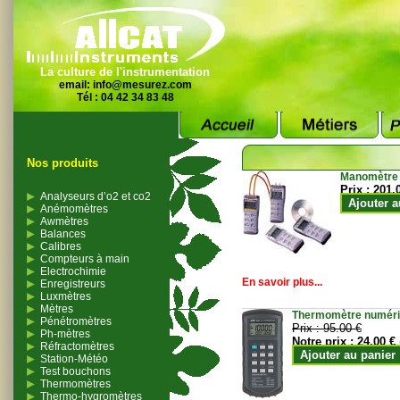
La culture de l'instrumentation
email:
info@mesurez.com
Tél : 04 42 34 83 48
Nos produits
Manomètre
Prix :
201.
Analyseurs d’o2 et co2
Ajouter a
Anémomètres
Awmètres
Balances
Calibres
Compteurs à main
Electrochimie
En savoir plus...
Enregistreurs
Luxmètres
Mètres
Thermomètre numériqu
Pénétromètres
Prix :
95.00 €
Ph-mètres
Notre prix :
24.00 €
Réfractomètres
Ajouter au panier
Station-Météo
Test bouchons
Thermomètres
Thermo-hygromètres