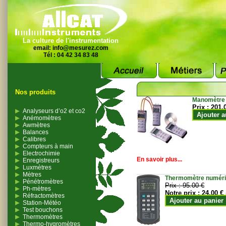
La culture de l'instrumentation
email:
info@mesurez.com
Tél : 04 42 34 83 48
Nos produits
Manomètre
Prix :
201.
Analyseurs d’o2 et co2
Ajouter a
Anémomètres
Awmètres
Balances
Calibres
Compteurs à main
Electrochimie
En savoir plus...
Enregistreurs
Luxmètres
Mètres
Thermomètre numériqu
Pénétromètres
Prix :
95.00 €
Ph-mètres
Notre prix :
24.00 €
Réfractomètres
Ajouter au panier
Station-Météo
Test bouchons
Thermomètres
Thermo-hygromètres