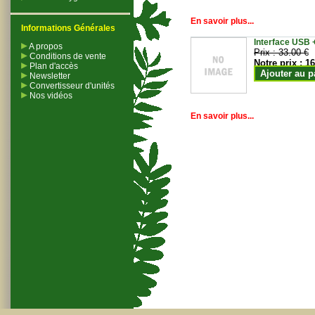
En savoir plus...
Informations Générales
Interface USB +
A propos
Prix :
33.00 €
Conditions de vente
Notre prix :
16
Plan d'accès
Ajouter au p
Newsletter
Convertisseur d'unités
Nos vidéos
En savoir plus...