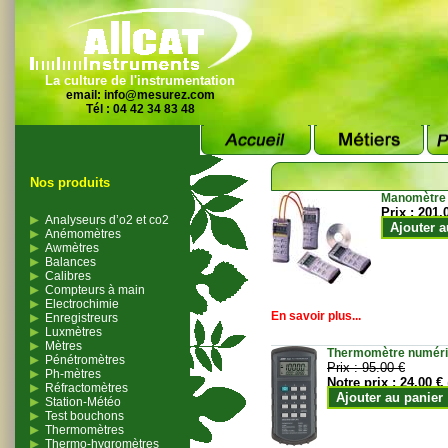
La culture de l'instrumentation
email:
info@mesurez.com
Tél : 04 42 34 83 48
Nos produits
Manomètre
Prix :
201.
Analyseurs d’o2 et co2
Ajouter a
Anémomètres
Awmètres
Balances
Calibres
Compteurs à main
Electrochimie
En savoir plus...
Enregistreurs
Luxmètres
Mètres
Thermomètre numériqu
Pénétromètres
Prix :
95.00 €
Ph-mètres
Notre prix :
24.00 €
Réfractomètres
Ajouter au panier
Station-Météo
Test bouchons
Thermomètres
Thermo-hygromètres