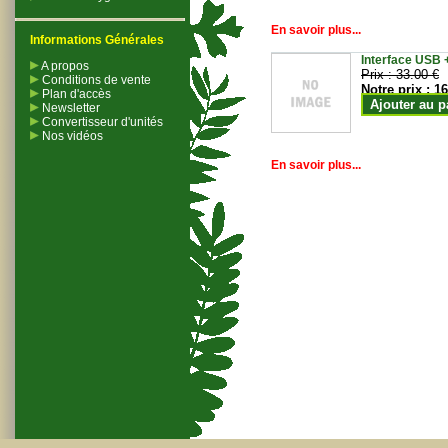
En savoir plus...
Informations Générales
Interface USB +
A propos
Prix :
33.00 €
Conditions de vente
Notre prix :
16
Plan d'accès
Ajouter au p
Newsletter
Convertisseur d'unités
Nos vidéos
En savoir plus...