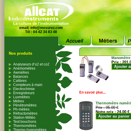
La culture de l'instrumentation
email:
info@mesurez.com
Tél : 04 42 34 83 48
Nos produits
Manomètre
Prix :
201.
Analyseurs d’o2 et co2
Ajouter a
Anémomètres
Awmètres
Balances
Calibres
Compteurs à main
Electrochimie
En savoir plus...
Enregistreurs
Luxmètres
Mètres
Thermomètre numériqu
Pénétromètres
Prix :
95.00 €
Ph-mètres
Notre prix :
24.00 €
Réfractomètres
Ajouter au panier
Station-Météo
Test bouchons
Thermomètres
Thermo-hygromètres