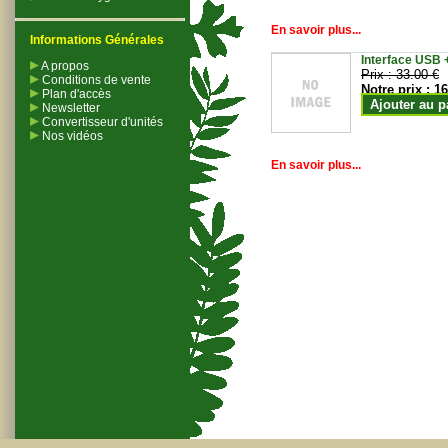
En savoir plus...
Informations Générales
Interface USB +
A propos
Prix :
33.00 €
Conditions de vente
Notre prix :
16
Plan d'accès
Ajouter au p
Newsletter
Convertisseur d'unités
Nos vidéos
En savoir plus...