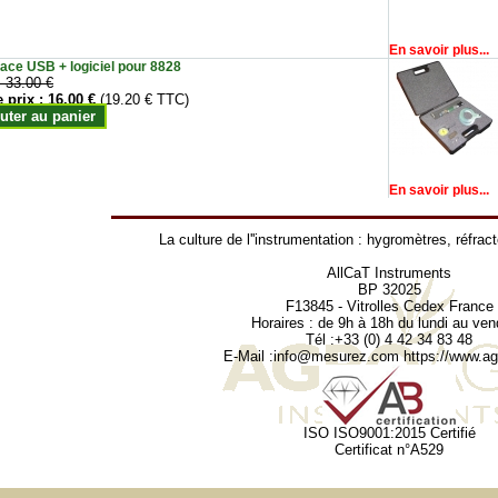
En savoir plus...
face USB + logiciel pour 8828
:
33.00 €
e prix :
16.00 €
(19.20 € TTC)
uter au panier
En savoir plus...
La culture de l''instrumentation :
hygromètres
,
réfrac
AllCaT Instruments
BP 32025
F13845 - Vitrolles Cedex France
Horaires : de 9h à 18h du lundi au ven
Tél :+33 (0) 4 42 34 83 48
E-Mail :
info@mesurez.com
https://www.agr
ISO ISO9001:2015 Certifié
Certificat n°A529