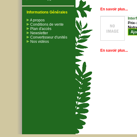
En savoir plus...
Informations Générales
Inter
A propos
Prix 
Conditions de vente
Notr
Plan d'accès
Ajo
Newsletter
Convertisseur d'unités
Nos vidéos
En savoir plus...