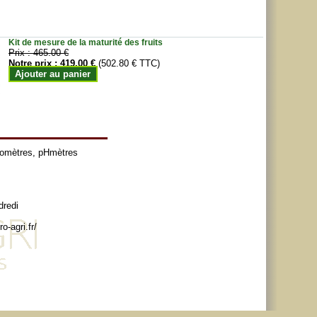
Kit de mesure de la maturité des fruits
Prix :
465.00 €
Notre prix :
419.00 €
(502.80 € TTC)
Ajouter au panier
tomètres
,
pHmètres
dredi
o-agri.fr/