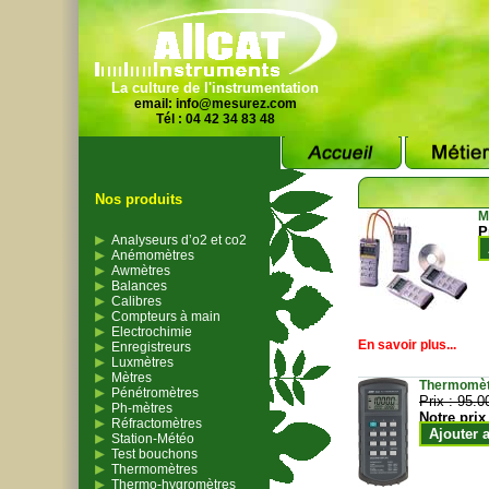
La culture de l'instrumentation
email:
info@mesurez.com
Tél : 04 42 34 83 48
Nos produits
M
P
Analyseurs d’o2 et co2
Anémomètres
Awmètres
Balances
Calibres
Compteurs à main
Electrochimie
En savoir plus...
Enregistreurs
Luxmètres
Mètres
Thermomètr
Pénétromètres
Prix :
95.0
Ph-mètres
Notre prix
Réfractomètres
Ajouter 
Station-Météo
Test bouchons
Thermomètres
Thermo-hygromètres