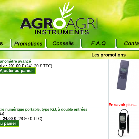
Les promotions
anomètre avancé
rix :
201.00 €
(241.20 € TTC)
Ajouter au panier
En savoir plus...
e numérique portable, type K/J, à double entrées
0 €
 :
24.00 €
(28.80 € TTC)
au panier