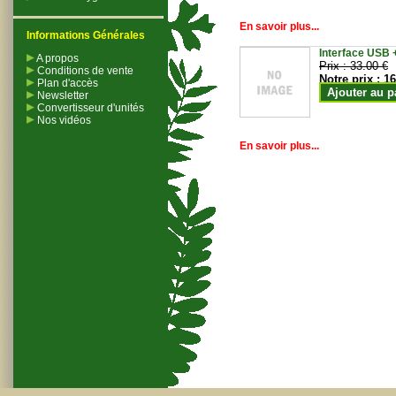
En savoir plus...
Informations Générales
Interface USB +
A propos
Prix :
33.00 €
Conditions de vente
Notre prix :
16
Plan d'accès
Ajouter au p
Newsletter
Convertisseur d'unités
Nos vidéos
En savoir plus...