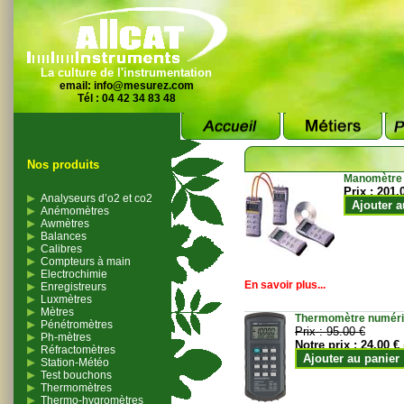
La culture de l'instrumentation
email:
info@mesurez.com
Tél : 04 42 34 83 48
Nos produits
Manomètre
Prix :
201.
Analyseurs d’o2 et co2
Ajouter a
Anémomètres
Awmètres
Balances
Calibres
Compteurs à main
Electrochimie
En savoir plus...
Enregistreurs
Luxmètres
Mètres
Thermomètre numériqu
Pénétromètres
Prix :
95.00 €
Ph-mètres
Notre prix :
24.00 €
Réfractomètres
Ajouter au panier
Station-Météo
Test bouchons
Thermomètres
Thermo-hygromètres