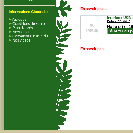
En savoir plus...
Informations Générales
Interface USB +
A propos
Prix :
33.00 €
Conditions de vente
Notre prix :
16
Plan d'accès
Ajouter au p
Newsletter
Convertisseur d'unités
Nos vidéos
En savoir plus...