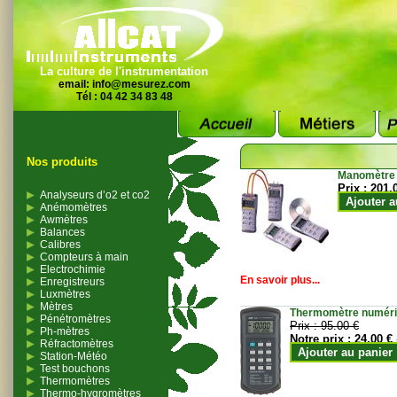
La culture de l'instrumentation
email:
info@mesurez.com
Tél : 04 42 34 83 48
Nos produits
Manomètre
Prix :
201.
Analyseurs d’o2 et co2
Ajouter a
Anémomètres
Awmètres
Balances
Calibres
Compteurs à main
Electrochimie
En savoir plus...
Enregistreurs
Luxmètres
Mètres
Thermomètre numériqu
Pénétromètres
Prix :
95.00 €
Ph-mètres
Notre prix :
24.00 €
Réfractomètres
Ajouter au panier
Station-Météo
Test bouchons
Thermomètres
Thermo-hygromètres