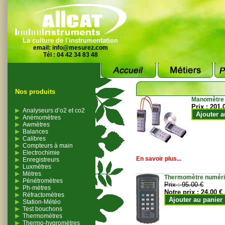
La culture de l'instrumentation
email:
info@mesurez.com
Tél : 04 42 34 83 48
Nos produits
Manomètre
Prix :
201.
Analyseurs d’o2 et co2
Ajouter a
Anémomètres
Awmètres
Balances
Calibres
Compteurs à main
Electrochimie
En savoir plus...
Enregistreurs
Luxmètres
Mètres
Thermomètre numériqu
Pénétromètres
Prix :
95.00 €
Ph-mètres
Notre prix :
24.00 €
Réfractomètres
Ajouter au panier
Station-Météo
Test bouchons
Thermomètres
Thermo-hygromètres