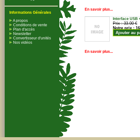
En savoir plus...
Informations Générales
Interface USB +
A propos
Prix :
33.00 €
Conditions de vente
Notre prix :
16
Plan d'accès
Ajouter au p
Newsletter
Convertisseur d'unités
Nos vidéos
En savoir plus...