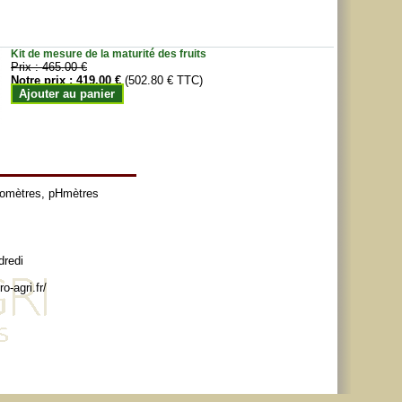
Kit de mesure de la maturité des fruits
Prix :
465.00 €
Notre prix :
419.00 €
(502.80 € TTC)
Ajouter au panier
tomètres
,
pHmètres
dredi
o-agri.fr/