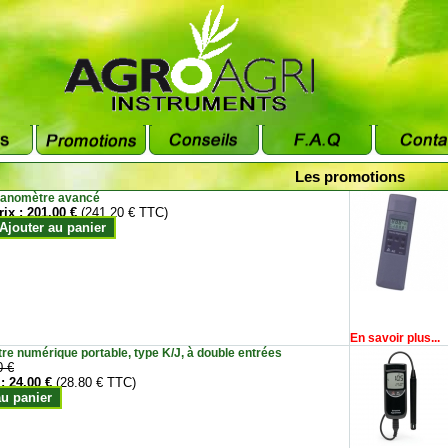
Les promotions
anomètre avancé
rix :
201.00 €
(241.20 € TTC)
Ajouter au panier
En savoir plus...
e numérique portable, type K/J, à double entrées
0 €
 :
24.00 €
(28.80 € TTC)
au panier