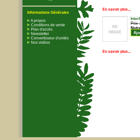
En savoir plus...
Informations Générales
Inter
A propos
Prix 
Conditions de vente
Notr
Plan d'accès
Ajo
Newsletter
Convertisseur d'unités
Nos vidéos
En savoir plus...