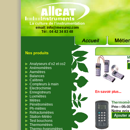
La culture de l'instrumentation
email:
info@mesurez.com
Tél : 04 42 34 83 48
Nos produits
M
P
Analyseurs d’o2 et co2
Anémomètres
Awmètres
Balances
Calibres
Compteurs à main
Electrochimie
En savoir plus...
Enregistreurs
Luxmètres
Mètres
Thermomètr
Pénétromètres
Prix :
95.0
Ph-mètres
Notre prix
Réfractomètres
Ajouter 
Station-Météo
Test bouchons
Thermomètres
Thermo-hygromètres