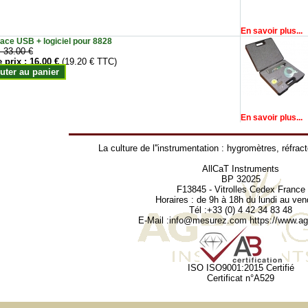
En savoir plus...
face USB + logiciel pour 8828
:
33.00 €
e prix :
16.00 €
(19.20 € TTC)
uter au panier
En savoir plus...
La culture de l''instrumentation :
hygromètres
,
réfrac
AllCaT Instruments
BP 32025
F13845 - Vitrolles Cedex France
Horaires : de 9h à 18h du lundi au ven
Tél :+33 (0) 4 42 34 83 48
E-Mail :
info@mesurez.com
https://www.agr
ISO ISO9001:2015 Certifié
Certificat n°A529