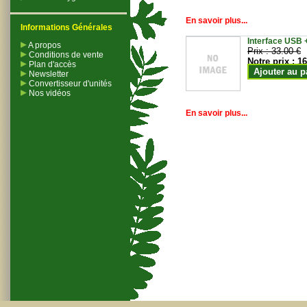
En savoir plus...
Informations Générales
Interface USB +
A propos
Prix :
33.00 €
Conditions de vente
Notre prix :
16
Plan d'accès
Ajouter au p
Newsletter
Convertisseur d'unités
Nos vidéos
En savoir plus...