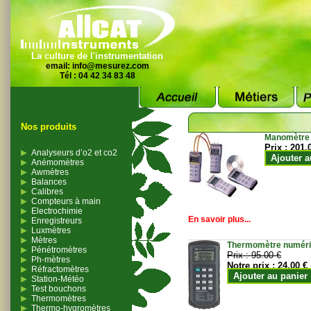
La culture de l'instrumentation
email:
info@mesurez.com
Tél : 04 42 34 83 48
Nos produits
Manomètre
Prix :
201.
Analyseurs d’o2 et co2
Ajouter a
Anémomètres
Awmètres
Balances
Calibres
Compteurs à main
Electrochimie
En savoir plus...
Enregistreurs
Luxmètres
Mètres
Thermomètre numériqu
Pénétromètres
Prix :
95.00 €
Ph-mètres
Notre prix :
24.00 €
Réfractomètres
Ajouter au panier
Station-Météo
Test bouchons
Thermomètres
Thermo-hygromètres