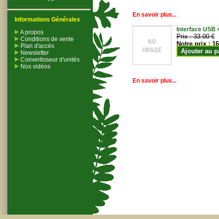
En savoir plus...
Informations Générales
Interface USB +
A propos
Prix :
33.00 €
Conditions de vente
Notre prix :
16
Plan d'accès
Ajouter au p
Newsletter
Convertisseur d'unités
Nos vidéos
En savoir plus...