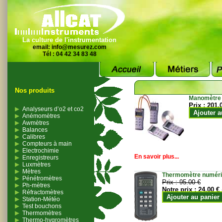
La culture de l'instrumentation
email:
info@mesurez.com
Tél : 04 42 34 83 48
Nos produits
Manomètre
Prix :
201.
Analyseurs d’o2 et co2
Ajouter a
Anémomètres
Awmètres
Balances
Calibres
Compteurs à main
Electrochimie
En savoir plus...
Enregistreurs
Luxmètres
Mètres
Thermomètre numériqu
Pénétromètres
Prix :
95.00 €
Ph-mètres
Notre prix :
24.00 €
Réfractomètres
Ajouter au panier
Station-Météo
Test bouchons
Thermomètres
Thermo-hygromètres