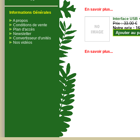
En savoir plus...
Informations Générales
Interface USB +
A propos
Prix :
33.00 €
Conditions de vente
Notre prix :
16
Plan d'accès
Ajouter au p
Newsletter
Convertisseur d'unités
Nos vidéos
En savoir plus...