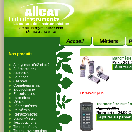
La culture de l'instrumentation
email:
info@mesurez.com
Tél : 04 42 34 83 48
Nos produits
Manomètre
Prix :
201.
Analyseurs d’o2 et co2
Ajouter a
Anémomètres
Awmètres
Balances
Calibres
Compteurs à main
Electrochimie
En savoir plus...
Enregistreurs
Luxmètres
Mètres
Thermomètre numériqu
Pénétromètres
Prix :
95.00 €
Ph-mètres
Notre prix :
24.00 €
Réfractomètres
Ajouter au panier
Station-Météo
Test bouchons
Thermomètres
Thermo-hygromètres