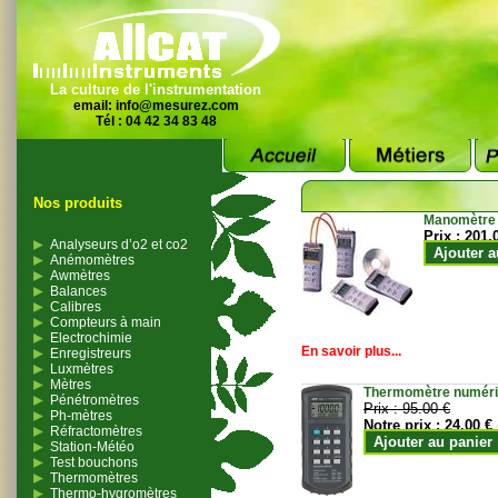
La culture de l'instrumentation
email:
info@mesurez.com
Tél : 04 42 34 83 48
Nos produits
Manomètre
Prix :
201.
Analyseurs d’o2 et co2
Ajouter a
Anémomètres
Awmètres
Balances
Calibres
Compteurs à main
Electrochimie
En savoir plus...
Enregistreurs
Luxmètres
Mètres
Thermomètre numériqu
Pénétromètres
Prix :
95.00 €
Ph-mètres
Notre prix :
24.00 €
Réfractomètres
Ajouter au panier
Station-Météo
Test bouchons
Thermomètres
Thermo-hygromètres