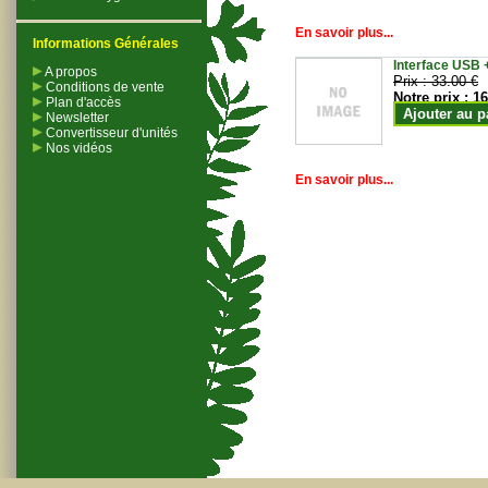
En savoir plus...
Informations Générales
Interface USB +
A propos
Prix :
33.00 €
Conditions de vente
Notre prix :
16
Plan d'accès
Ajouter au p
Newsletter
Convertisseur d'unités
Nos vidéos
En savoir plus...