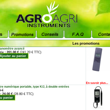
Les promotions
anomètre avancé
rix :
201.00 €
(241.20 € TTC)
Ajouter au panier
En savoir plus...
e numérique portable, type K/J, à double entrées
0 €
 :
24.00 €
(28.80 € TTC)
au panier