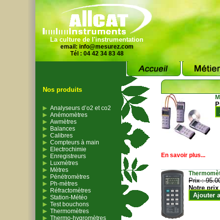
La culture de l'instrumentation
email:
info@mesurez.com
Tél : 04 42 34 83 48
Nos produits
M
P
Analyseurs d’o2 et co2
Anémomètres
Awmètres
Balances
Calibres
Compteurs à main
Electrochimie
En savoir plus...
Enregistreurs
Luxmètres
Mètres
Thermomètr
Pénétromètres
Prix :
95.0
Ph-mètres
Notre prix
Réfractomètres
Ajouter 
Station-Météo
Test bouchons
Thermomètres
Thermo-hygromètres