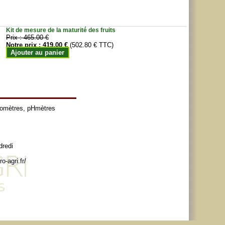
Kit de mesure de la maturité des fruits
Prix :
465.00 €
Notre prix :
419.00 €
(502.80 € TTC)
Ajouter au panier
tomètres
,
pHmètres
dredi
o-agri.fr/