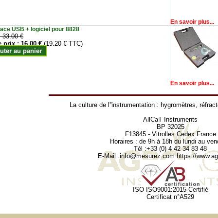
En savoir plus...
face USB + logiciel pour 8828
:
33.00 €
e prix :
16.00 €
(19.20 € TTC)
uter au panier
En savoir plus...
La culture de l''instrumentation :
hygromètres
,
réfrac
AllCaT Instruments
BP 32025
F13845 - Vitrolles Cedex France
Horaires : de 9h à 18h du lundi au ven
Tél :+33 (0) 4 42 34 83 48
E-Mail :
info@mesurez.com
https://www.agr
ISO ISO9001:2015 Certifié
Certificat n°A529