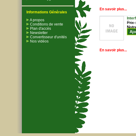
En savoir plus...
Informations Générales
Inter
A propos
Prix 
Conditions de vente
Notr
Plan d'accès
Ajo
Newsletter
Convertisseur d'unités
Nos vidéos
En savoir plus...