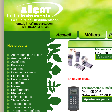
La culture de l'instrumentation
email:
info@mesurez.com
Tél : 04 42 34 83 48
Nos produits
Manomètre
Prix :
201.
Analyseurs d’o2 et co2
Ajouter a
Anémomètres
Awmètres
Balances
Calibres
Compteurs à main
Electrochimie
En savoir plus...
Enregistreurs
Luxmètres
Mètres
Thermomètre numériqu
Pénétromètres
Prix :
95.00 €
Ph-mètres
Notre prix :
24.00 €
Réfractomètres
Ajouter au panier
Station-Météo
Test bouchons
Thermomètres
Thermo-hygromètres