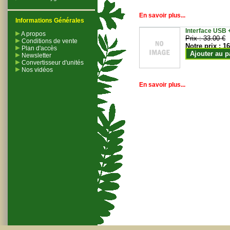
En savoir plus...
Informations Générales
Interface USB +
A propos
Prix :
33.00 €
Conditions de vente
Notre prix :
16
Plan d'accès
Ajouter au p
Newsletter
Convertisseur d'unités
Nos vidéos
En savoir plus...