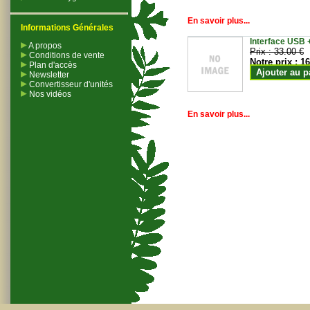
En savoir plus...
Informations Générales
Interface USB +
A propos
Prix :
33.00 €
Conditions de vente
Notre prix :
16
Plan d'accès
Ajouter au p
Newsletter
Convertisseur d'unités
Nos vidéos
En savoir plus...