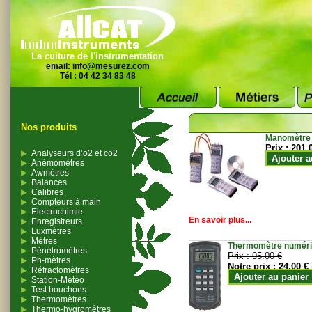
La culture de l'instrumentation
email:
info@mesurez.com
Tél : 04 42 34 83 48
Nos produits
Manomètre
Prix :
201.
Analyseurs d’o2 et co2
Ajouter a
Anémomètres
Awmètres
Balances
Calibres
Compteurs à main
Electrochimie
En savoir plus...
Enregistreurs
Luxmètres
Mètres
Thermomètre numériqu
Pénétromètres
Prix :
95.00 €
Ph-mètres
Notre prix :
24.00 €
Réfractomètres
Ajouter au panier
Station-Météo
Test bouchons
Thermomètres
Thermo-hygromètres