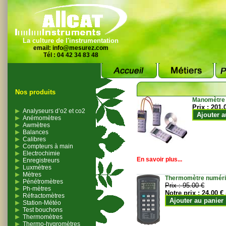
La culture de l'instrumentation
email:
info@mesurez.com
Tél : 04 42 34 83 48
Nos produits
Manomètre
Prix :
201.
Analyseurs d’o2 et co2
Ajouter a
Anémomètres
Awmètres
Balances
Calibres
Compteurs à main
Electrochimie
En savoir plus...
Enregistreurs
Luxmètres
Mètres
Thermomètre numériqu
Pénétromètres
Prix :
95.00 €
Ph-mètres
Notre prix :
24.00 €
Réfractomètres
Ajouter au panier
Station-Météo
Test bouchons
Thermomètres
Thermo-hygromètres