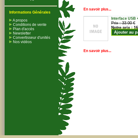
En savoir plus...
Informations Générales
Interface USB +
A propos
Prix :
33.00 €
Conditions de vente
Notre prix :
16
Plan d'accès
Ajouter au p
Newsletter
Convertisseur d'unités
Nos vidéos
En savoir plus...