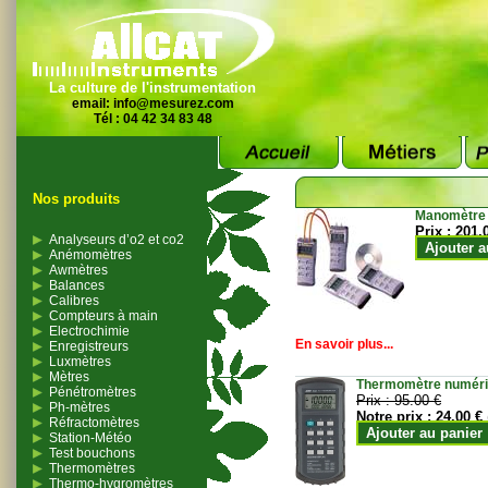
La culture de l'instrumentation
email:
info@mesurez.com
Tél : 04 42 34 83 48
Nos produits
Manomètre
Prix :
201.
Analyseurs d’o2 et co2
Ajouter a
Anémomètres
Awmètres
Balances
Calibres
Compteurs à main
Electrochimie
En savoir plus...
Enregistreurs
Luxmètres
Mètres
Thermomètre numériqu
Pénétromètres
Prix :
95.00 €
Ph-mètres
Notre prix :
24.00 €
Réfractomètres
Ajouter au panier
Station-Météo
Test bouchons
Thermomètres
Thermo-hygromètres