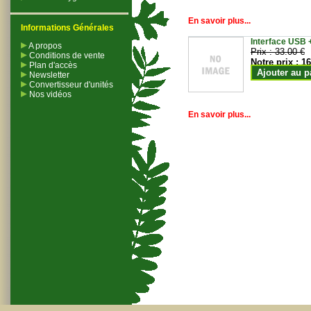
En savoir plus...
Informations Générales
Interface USB +
A propos
Prix :
33.00 €
Conditions de vente
Notre prix :
16
Plan d'accès
Ajouter au p
Newsletter
Convertisseur d'unités
Nos vidéos
En savoir plus...