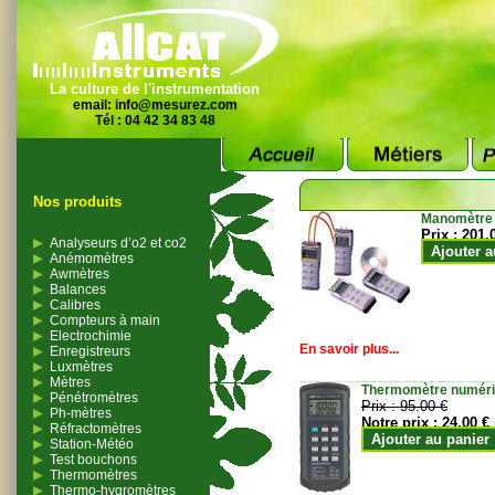
La culture de l'instrumentation
email:
info@mesurez.com
Tél : 04 42 34 83 48
Nos produits
Manomètre
Prix :
201.
Analyseurs d’o2 et co2
Ajouter a
Anémomètres
Awmètres
Balances
Calibres
Compteurs à main
Electrochimie
En savoir plus...
Enregistreurs
Luxmètres
Mètres
Thermomètre numériqu
Pénétromètres
Prix :
95.00 €
Ph-mètres
Notre prix :
24.00 €
Réfractomètres
Ajouter au panier
Station-Météo
Test bouchons
Thermomètres
Thermo-hygromètres