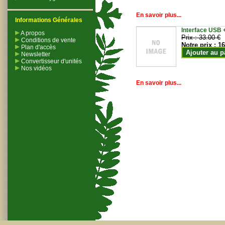
En savoir plus...
Informations Générales
Interface USB +
A propos
Prix :
33.00 €
Conditions de vente
Notre prix :
16
Plan d'accès
Ajouter au p
Newsletter
Convertisseur d'unités
Nos vidéos
En savoir plus...