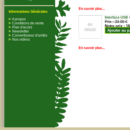
En savoir plus...
Informations Générales
Interface USB +
A propos
Prix :
33.00 €
Conditions de vente
Notre prix :
16
Plan d'accès
Ajouter au p
Newsletter
Convertisseur d'unités
Nos vidéos
En savoir plus...