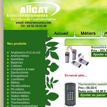
La culture de l'instrumentation
email:
info@mesurez.com
Tél : 04 42 34 83 48
Nos produits
Manomètre
Prix :
201.
Analyseurs d’o2 et co2
Ajouter a
Anémomètres
Awmètres
Balances
Calibres
Compteurs à main
Electrochimie
En savoir plus...
Enregistreurs
Luxmètres
Mètres
Thermomètre numériqu
Pénétromètres
Prix :
95.00 €
Ph-mètres
Notre prix :
24.00 €
Réfractomètres
Ajouter au panier
Station-Météo
Test bouchons
Thermomètres
Thermo-hygromètres