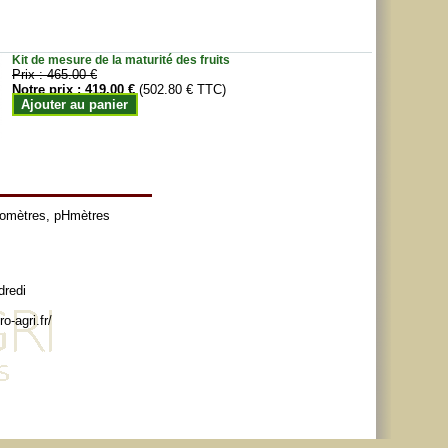
Kit de mesure de la maturité des fruits
Prix :
465.00 €
Notre prix :
419.00 €
(502.80 € TTC)
Ajouter au panier
tomètres
,
pHmètres
dredi
o-agri.fr/