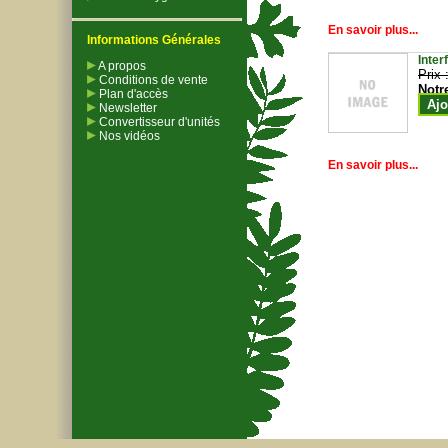
En savoir plus...
Informations Générales
Inter
A propos
Prix 
Conditions de vente
Notr
Plan d'accès
Ajo
Newsletter
Convertisseur d'unités
Nos vidéos
En savoir plus...