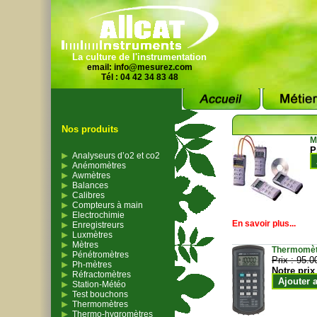
La culture de l'instrumentation
email:
info@mesurez.com
Tél : 04 42 34 83 48
Nos produits
M
P
Analyseurs d’o2 et co2
Anémomètres
Awmètres
Balances
Calibres
Compteurs à main
Electrochimie
En savoir plus...
Enregistreurs
Luxmètres
Mètres
Thermomètr
Pénétromètres
Prix :
95.0
Ph-mètres
Notre prix
Réfractomètres
Ajouter 
Station-Météo
Test bouchons
Thermomètres
Thermo-hygromètres