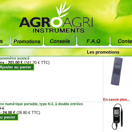
Les promotions
anomètre avancé
rix :
201.00 €
(241.20 € TTC)
Ajouter au panier
En savoir plus...
e numérique portable, type K/J, à double entrées
0 €
 :
24.00 €
(28.80 € TTC)
au panier