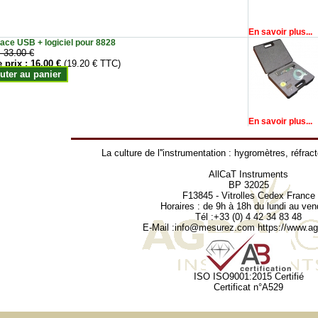
En savoir plus...
face USB + logiciel pour 8828
:
33.00 €
e prix :
16.00 €
(19.20 € TTC)
uter au panier
En savoir plus...
La culture de l''instrumentation :
hygromètres
,
réfrac
AllCaT Instruments
BP 32025
F13845 - Vitrolles Cedex France
Horaires : de 9h à 18h du lundi au ven
Tél :+33 (0) 4 42 34 83 48
E-Mail :
info@mesurez.com
https://www.agr
ISO ISO9001:2015 Certifié
Certificat n°A529