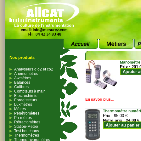
La culture de l'instrumentation
email:
info@mesurez.com
Tél : 04 42 34 83 48
Nos produits
Manomètre
Prix :
201.
Analyseurs d’o2 et co2
Ajouter a
Anémomètres
Awmètres
Balances
Calibres
Compteurs à main
Electrochimie
En savoir plus...
Enregistreurs
Luxmètres
Mètres
Thermomètre numériqu
Pénétromètres
Prix :
95.00 €
Ph-mètres
Notre prix :
24.00 €
Réfractomètres
Ajouter au panier
Station-Météo
Test bouchons
Thermomètres
Thermo-hygromètres