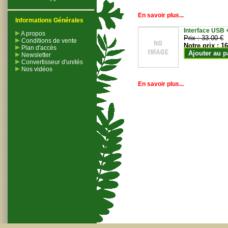
En savoir plus...
Informations Générales
Interface USB +
A propos
Prix :
33.00 €
Conditions de vente
Notre prix :
16
Plan d'accès
Ajouter au p
Newsletter
Convertisseur d'unités
Nos vidéos
En savoir plus...