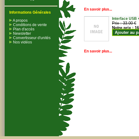
En savoir plus...
Informations Générales
Interface USB +
A propos
Prix :
33.00 €
Conditions de vente
Notre prix :
16
Plan d'accès
Ajouter au p
Newsletter
Convertisseur d'unités
Nos vidéos
En savoir plus...