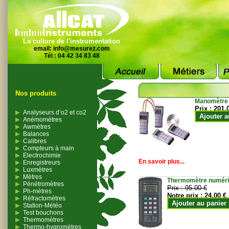
La culture de l'instrumentation
email:
info@mesurez.com
Tél : 04 42 34 83 48
Nos produits
Manomètre
Prix :
201.
Analyseurs d’o2 et co2
Ajouter a
Anémomètres
Awmètres
Balances
Calibres
Compteurs à main
Electrochimie
En savoir plus...
Enregistreurs
Luxmètres
Mètres
Thermomètre numériqu
Pénétromètres
Prix :
95.00 €
Ph-mètres
Notre prix :
24.00 €
Réfractomètres
Ajouter au panier
Station-Météo
Test bouchons
Thermomètres
Thermo-hygromètres