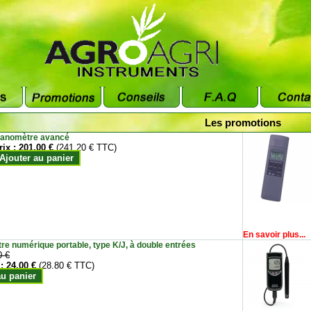
Les promotions
anomètre avancé
rix :
201.00 €
(241.20 € TTC)
Ajouter au panier
En savoir plus...
e numérique portable, type K/J, à double entrées
0 €
 :
24.00 €
(28.80 € TTC)
au panier