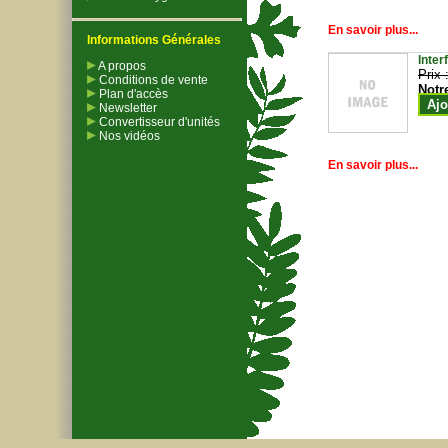
En savoir plus...
Informations Générales
Inter
A propos
Prix 
Conditions de vente
Notr
Plan d'accès
Ajo
Newsletter
Convertisseur d'unités
Nos vidéos
En savoir plus...