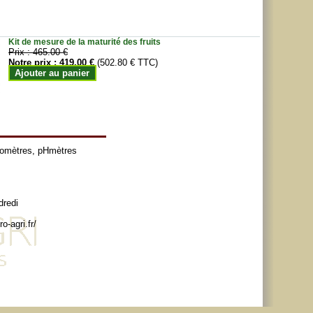
Kit de mesure de la maturité des fruits
Prix :
465.00 €
Notre prix :
419.00 €
(502.80 € TTC)
Ajouter au panier
tomètres
,
pHmètres
dredi
o-agri.fr/