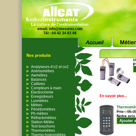
La culture de l'instrumentation
email:
info@mesurez.com
Tél : 04 42 34 83 48
Nos produits
M
P
Analyseurs d’o2 et co2
Anémomètres
Awmètres
Balances
Calibres
Compteurs à main
Electrochimie
En savoir plus...
Enregistreurs
Luxmètres
Mètres
Thermomètr
Pénétromètres
Prix :
95.0
Ph-mètres
Notre prix
Réfractomètres
Ajouter 
Station-Météo
Test bouchons
Thermomètres
Thermo-hygromètres