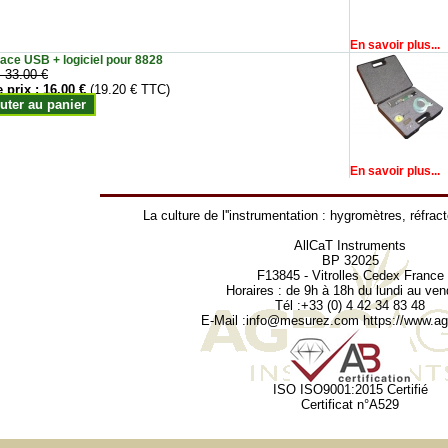
En savoir plus...
face USB + logiciel pour 8828
:
33.00 €
e prix :
16.00 €
(19.20 € TTC)
uter au panier
En savoir plus...
La culture de l''instrumentation :
hygromètres
,
réfrac
AllCaT Instruments
BP 32025
F13845 - Vitrolles Cedex France
Horaires : de 9h à 18h du lundi au ven
Tél :+33 (0) 4 42 34 83 48
E-Mail :
info@mesurez.com
https://www.agr
ISO ISO9001:2015 Certifié
Certificat n°A529