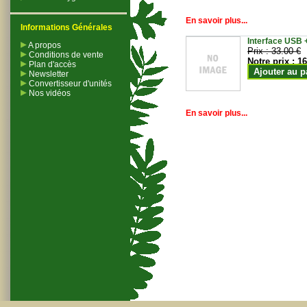
En savoir plus...
Informations Générales
Interface USB +
A propos
Prix :
33.00 €
Conditions de vente
Notre prix :
16
Plan d'accès
Ajouter au p
Newsletter
Convertisseur d'unités
Nos vidéos
En savoir plus...