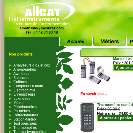
La culture de l'instrumentation
email:
info@mesurez.com
Tél : 04 42 34 83 48
Nos produits
Manomètre
Prix :
201.
Analyseurs d’o2 et co2
Ajouter a
Anémomètres
Awmètres
Balances
Calibres
Compteurs à main
Electrochimie
En savoir plus...
Enregistreurs
Luxmètres
Mètres
Thermomètre numériqu
Pénétromètres
Prix :
95.00 €
Ph-mètres
Notre prix :
24.00 €
Réfractomètres
Ajouter au panier
Station-Météo
Test bouchons
Thermomètres
Thermo-hygromètres