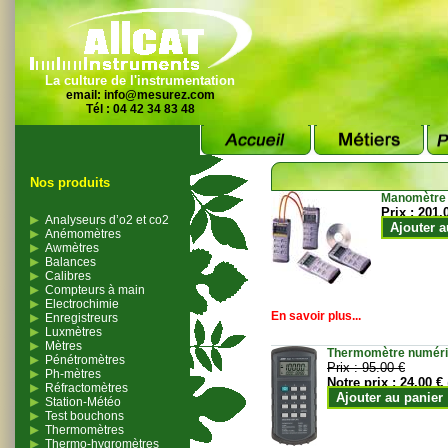
La culture de l'instrumentation
email:
info@mesurez.com
Tél : 04 42 34 83 48
Nos produits
Manomètre
Prix :
201.
Analyseurs d’o2 et co2
Ajouter a
Anémomètres
Awmètres
Balances
Calibres
Compteurs à main
Electrochimie
En savoir plus...
Enregistreurs
Luxmètres
Mètres
Thermomètre numériqu
Pénétromètres
Prix :
95.00 €
Ph-mètres
Notre prix :
24.00 €
Réfractomètres
Ajouter au panier
Station-Météo
Test bouchons
Thermomètres
Thermo-hygromètres