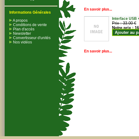
En savoir plus...
Informations Générales
Interface USB +
A propos
Prix :
33.00 €
Conditions de vente
Notre prix :
16
Plan d'accès
Ajouter au p
Newsletter
Convertisseur d'unités
Nos vidéos
En savoir plus...