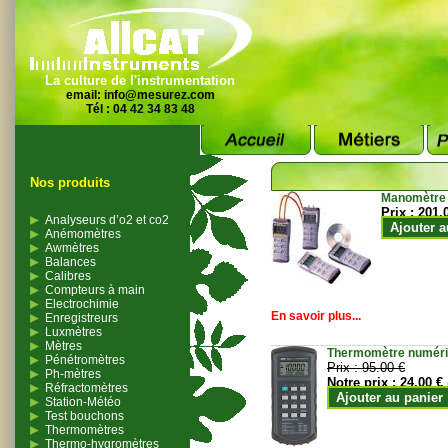
La culture de l'instrumentation
email:
info@mesurez.com
Tél : 04 42 34 83 48
Nos produits
Manomètre
Prix :
201.
Analyseurs d’o2 et co2
Ajouter a
Anémomètres
Awmètres
Balances
Calibres
Compteurs à main
Electrochimie
En savoir plus...
Enregistreurs
Luxmètres
Mètres
Thermomètre numériqu
Pénétromètres
Prix :
95.00 €
Ph-mètres
Notre prix :
24.00 €
Réfractomètres
Ajouter au panier
Station-Météo
Test bouchons
Thermomètres
Thermo-hygromètres