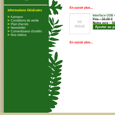
En savoir plus...
Informations Générales
Interface USB +
A propos
Prix :
33.00 €
Conditions de vente
Notre prix :
16
Plan d'accès
Ajouter au p
Newsletter
Convertisseur d'unités
Nos vidéos
En savoir plus...