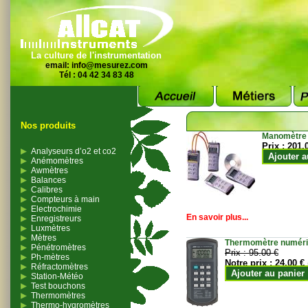
La culture de l'instrumentation
email:
info@mesurez.com
Tél : 04 42 34 83 48
Nos produits
Manomètre
Prix :
201.
Analyseurs d’o2 et co2
Ajouter a
Anémomètres
Awmètres
Balances
Calibres
Compteurs à main
Electrochimie
En savoir plus...
Enregistreurs
Luxmètres
Mètres
Thermomètre numériqu
Pénétromètres
Prix :
95.00 €
Ph-mètres
Notre prix :
24.00 €
Réfractomètres
Ajouter au panier
Station-Météo
Test bouchons
Thermomètres
Thermo-hygromètres