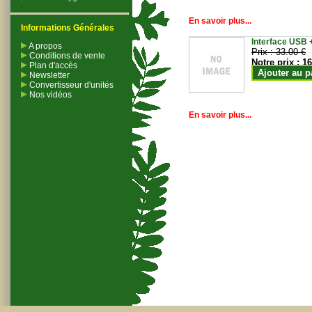
En savoir plus...
Informations Générales
Interface USB +
A propos
Prix :
33.00 €
Conditions de vente
Notre prix :
16
Plan d'accès
Ajouter au p
Newsletter
Convertisseur d'unités
Nos vidéos
En savoir plus...